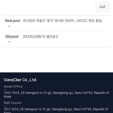
List
New post
최고권위 학술지 '표지' 장식한 진씨커, 시리즈C 펀딩 돌입
Old post
2024년(제8기) 결산공고
GeneCker Co., Ltd.
Head Office
1002-1004, 26 Seongsuil-ro 10-gil, Seongdong-gu, Seoul 04793, Republic of
Korea
R&D Center
1201-1204, 26 Seongsuil-ro 10-gil, Seongdong-gu, Seoul 04793, Republic of