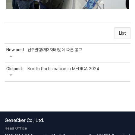
List
New post
신주발행(제3자배정)에 따른 공고
Old post
Booth Participation in MEDICA 2024
GeneCker Co., Ltd.
Head Office