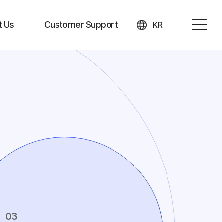
t Us
Customer Support
KR
History
Notice & News
ship
Download Service
strategy
Contact us
ers
03