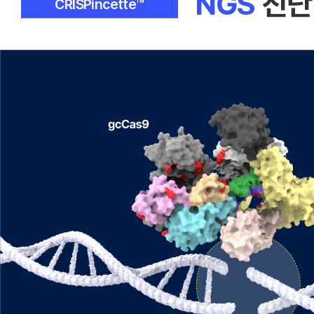
NGS
진단
CRISPincette™