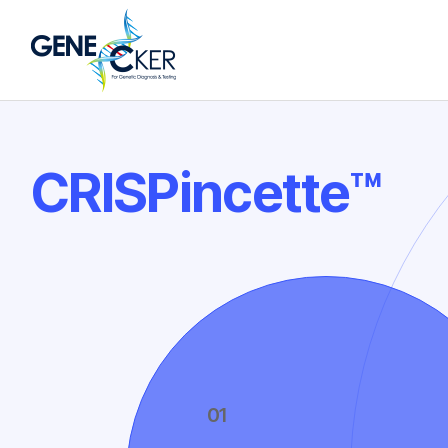
CRISPincette™
CRISPincette™
01