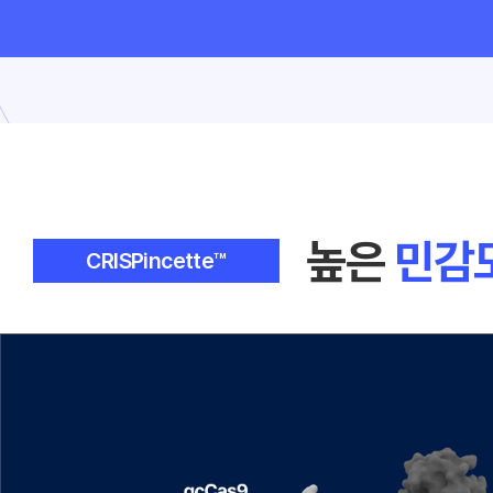
높은
민감
CRISPincette™