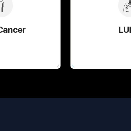
Cancer
LU