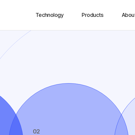
Technology
Products
Abou
Technology
CRISPincette™
Company 
Patents / Papers
CRISmono™
Leader
Business 
Partn
02