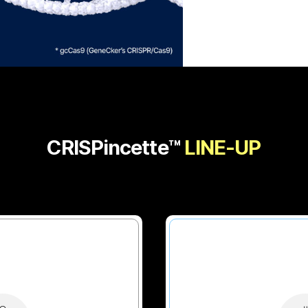
CRISPincette™
LINE-UP